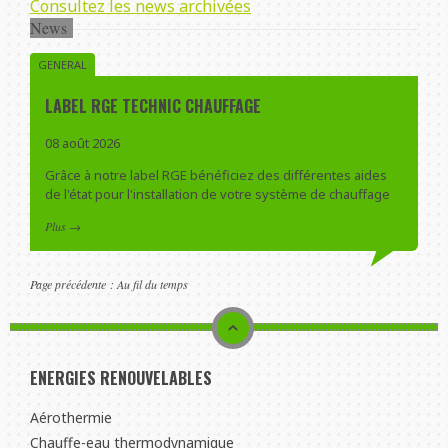
Consultez les news archivées
News
GENERAL
LABEL RGE TECHNIC CHAUFFAGE
08 août 2026
Grâce à notre label RGE bénéficiez des différentes aides
de l'état pour l'installation de votre système de chauffage
Plus
→
Page précédente :
Au fil du temps
ENERGIES RENOUVELABLES
Aérothermie
Chauffe-eau thermodynamique